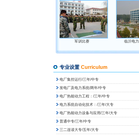
力学校校园
军训比赛
临沂电力学校教学楼
专业设置
Curriculum
电厂集控运行/三年/中专
发电厂及电力系统/两年/中专
电厂热能动力工程：/三年/中专
电力系统自动化技术：/三年/大专
电厂热能动力设备与应用/三年/大专
普通中专/三年/中专
三二连读大专/五年/大专